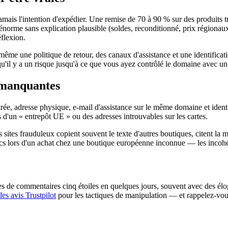
 jamais l'intention d'expédier. Une remise de 70 à 90 % sur des produits
t énorme sans explication plausible (soldes, reconditionné, prix régionaux
éflexion.
 même une politique de retour, des canaux d'assistance et une identific
qu'il y a un risque jusqu'à ce que vous ayez contrôlé le domaine avec u
 manquantes
gistrée, adresse physique, e-mail d'assistance sur le même domaine et ide
d'un « entrepôt UE » ou des adresses introuvables sur les cartes.
sites frauduleux copient souvent le texte d'autres boutiques, citent la 
lics lors d'un achat chez une boutique européenne inconnue — les incohér
es de commentaires cinq étoiles en quelques jours, souvent avec des élog
es avis Trustpilot
pour les tactiques de manipulation — et rappelez-vous 