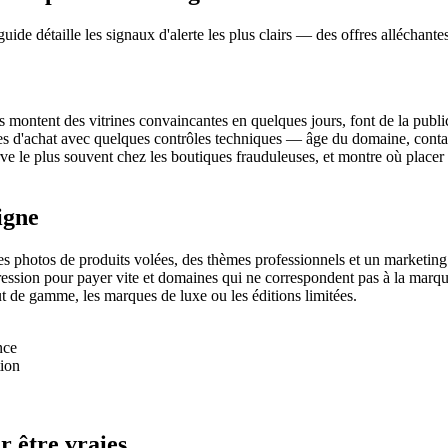
uide détaille les signaux d'alerte les plus clairs — des offres allécha
 montent des vitrines convaincantes en quelques jours, font de la publici
es d'achat avec quelques contrôles techniques — âge du domaine, contac
e le plus souvent chez les boutiques frauduleuses, et montre où place
igne
s photos de produits volées, des thèmes professionnels et un marketing u
pression pour payer vite et domaines qui ne correspondent pas à la mar
t de gamme, les marques de luxe ou les éditions limitées.
nce
tion
r être vraies