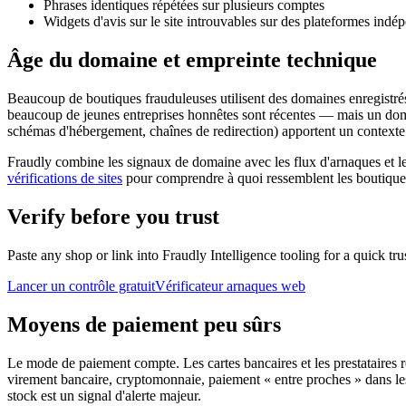
Phrases identiques répétées sur plusieurs comptes
Widgets d'avis sur le site introuvables sur des plateformes indé
Âge du domaine et empreinte technique
Beaucoup de boutiques frauduleuses utilisent des domaines enregistré
beaucoup de jeunes entreprises honnêtes sont récentes — mais un dom
schémas d'hébergement, chaînes de redirection) apportent un contexte i
Fraudly combine les signaux de domaine avec les flux d'arnaques et l
vérifications de sites
pour comprendre à quoi ressemblent les boutiques
Verify before you trust
Paste any shop or link into Fraudly Intelligence tooling for a quick t
Lancer un contrôle gratuit
Vérificateur arnaques web
Moyens de paiement peu sûrs
Le mode de paiement compte. Les cartes bancaires et les prestataires re
virement bancaire, cryptomonnaie, paiement « entre proches » dans le
stock est un signal d'alerte majeur.