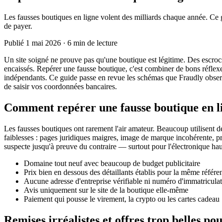
Les fausses boutiques en ligne volent des milliards chaque année. Ce g
de payer.
Publié
1 mai 2026
·
6 min de lecture
Un site soigné ne prouve pas qu'une boutique est légitime. Des escrocs
encaissés. Repérer une fausse boutique, c'est combiner de bons réflex
indépendants. Ce guide passe en revue les schémas que Fraudly observ
de saisir vos coordonnées bancaires.
Comment repérer une fausse boutique en l
Les fausses boutiques ont rarement l'air amateur. Beaucoup utilisent de
faiblesses : pages juridiques maigres, image de marque incohérente, 
suspecte jusqu'à preuve du contraire — surtout pour l'électronique hau
Domaine tout neuf avec beaucoup de budget publicitaire
Prix bien en dessous des détaillants établis pour la même référe
Aucune adresse d'entreprise vérifiable ni numéro d'immatricula
Avis uniquement sur le site de la boutique elle-même
Paiement qui pousse le virement, la crypto ou les cartes cadeau
Remises irréalistes et offres trop belles pou