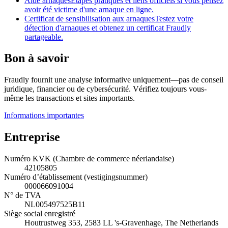
Aide arnaques
Étapes pratiques et liens officiels si vous pensez
avoir été victime d'une arnaque en ligne.
Certificat de sensibilisation aux arnaques
Testez votre
détection d'arnaques et obtenez un certificat Fraudly
partageable.
Bon à savoir
Fraudly fournit une analyse informative uniquement—pas de conseil
juridique, financier ou de cybersécurité. Vérifiez toujours vous-
même les transactions et sites importants.
Informations importantes
Entreprise
Numéro KVK (Chambre de commerce néerlandaise)
42105805
Numéro d’établissement (vestigingsnummer)
000066091004
N° de TVA
NL005497525B11
Siège social enregistré
Houtrustweg 353, 2583 LL 's-Gravenhage, The Netherlands