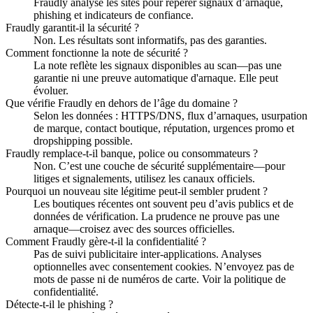
Fraudly analyse les sites pour repérer signaux d’arnaque,
phishing et indicateurs de confiance.
Fraudly garantit-il la sécurité ?
Non. Les résultats sont informatifs, pas des garanties.
Comment fonctionne la note de sécurité ?
La note reflète les signaux disponibles au scan—pas une
garantie ni une preuve automatique d'arnaque. Elle peut
évoluer.
Que vérifie Fraudly en dehors de l’âge du domaine ?
Selon les données : HTTPS/DNS, flux d’arnaques, usurpation
de marque, contact boutique, réputation, urgences promo et
dropshipping possible.
Fraudly remplace-t-il banque, police ou consommateurs ?
Non. C’est une couche de sécurité supplémentaire—pour
litiges et signalements, utilisez les canaux officiels.
Pourquoi un nouveau site légitime peut-il sembler prudent ?
Les boutiques récentes ont souvent peu d’avis publics et de
données de vérification. La prudence ne prouve pas une
arnaque—croisez avec des sources officielles.
Comment Fraudly gère-t-il la confidentialité ?
Pas de suivi publicitaire inter-applications. Analyses
optionnelles avec consentement cookies. N’envoyez pas de
mots de passe ni de numéros de carte. Voir la politique de
confidentialité.
Détecte-t-il le phishing ?