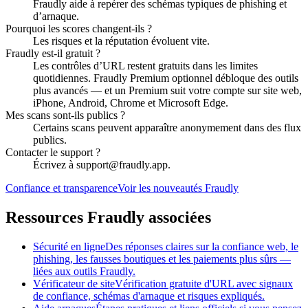
Fraudly aide à repérer des schémas typiques de phishing et
d’arnaque.
Pourquoi les scores changent-ils ?
Les risques et la réputation évoluent vite.
Fraudly est-il gratuit ?
Les contrôles d’URL restent gratuits dans les limites
quotidiennes. Fraudly Premium optionnel débloque des outils
plus avancés — et un Premium suit votre compte sur site web,
iPhone, Android, Chrome et Microsoft Edge.
Mes scans sont-ils publics ?
Certains scans peuvent apparaître anonymement dans des flux
publics.
Contacter le support ?
Écrivez à support@fraudly.app.
Confiance et transparence
Voir les nouveautés Fraudly
Ressources Fraudly associées
Sécurité en ligne
Des réponses claires sur la confiance web, le
phishing, les fausses boutiques et les paiements plus sûrs —
liées aux outils Fraudly.
Vérificateur de site
Vérification gratuite d'URL avec signaux
de confiance, schémas d'arnaque et risques expliqués.