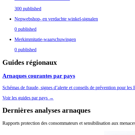
300
published
Nepwebshop- en verdachte winkel-signalen
0
published
Merkimmitatie-waarschuwingen
0
published
Guides régionaux
Arnaques courantes par pays
Schémas de fraude, signes d’alerte et conseils de prévention pour les
Voir les guides par pays →
Dernières analyses arnaques
Rapports protection des consommateurs et sensibilisation aux menaces