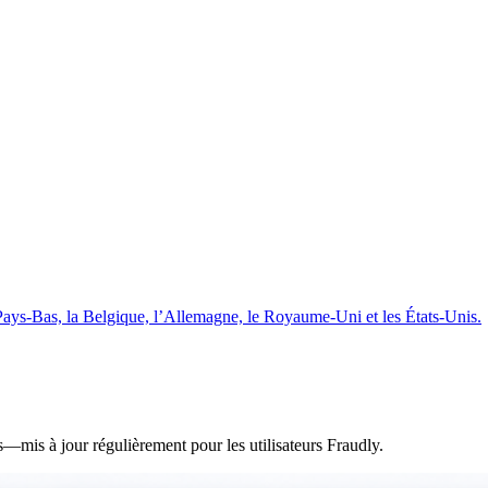
 Pays-Bas, la Belgique, l’Allemagne, le Royaume-Uni et les États-Unis.
—mis à jour régulièrement pour les utilisateurs Fraudly.