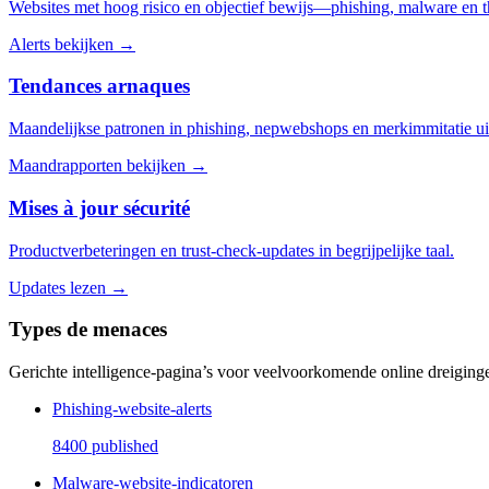
Websites met hoog risico en objectief bewijs—phishing, malware en th
Alerts bekijken →
Tendances arnaques
Maandelijkse patronen in phishing, nepwebshops en merkimmitatie ui
Maandrapporten bekijken →
Mises à jour sécurité
Productverbeteringen en trust-check-updates in begrijpelijke taal.
Updates lezen →
Types de menaces
Gerichte intelligence-pagina’s voor veelvoorkomende online dreiging
Phishing-website-alerts
8400
published
Malware-website-indicatoren