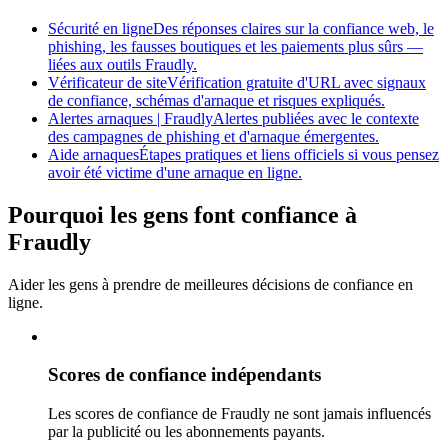
Sécurité en ligne
Des réponses claires sur la confiance web, le
phishing, les fausses boutiques et les paiements plus sûrs —
liées aux outils Fraudly.
Vérificateur de site
Vérification gratuite d'URL avec signaux
de confiance, schémas d'arnaque et risques expliqués.
Alertes arnaques | Fraudly
Alertes publiées avec le contexte
des campagnes de phishing et d'arnaque émergentes.
Aide arnaques
Étapes pratiques et liens officiels si vous pensez
avoir été victime d'une arnaque en ligne.
Pourquoi les gens font confiance à
Fraudly
Aider les gens à prendre de meilleures décisions de confiance en
ligne.
Scores de confiance indépendants
Les scores de confiance de Fraudly ne sont jamais influencés
par la publicité ou les abonnements payants.