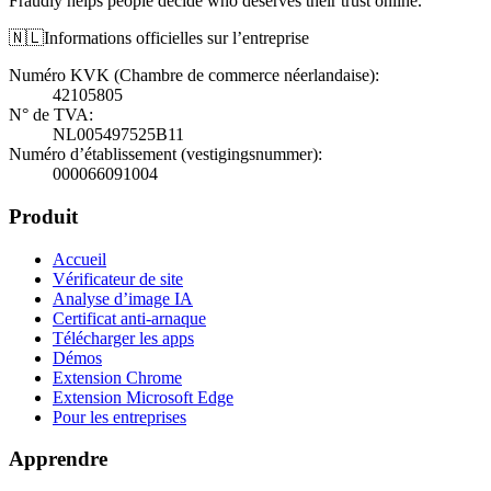
Fraudly helps people decide who deserves their trust online.
🇳🇱
Informations officielles sur l’entreprise
Numéro KVK (Chambre de commerce néerlandaise)
:
42105805
N° de TVA
:
NL005497525B11
Numéro d’établissement (vestigingsnummer)
:
000066091004
Produit
Accueil
Vérificateur de site
Analyse d’image IA
Certificat anti-arnaque
Télécharger les apps
Démos
Extension Chrome
Extension Microsoft Edge
Pour les entreprises
Apprendre