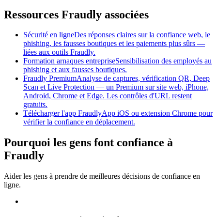
Ressources Fraudly associées
Sécurité en ligne
Des réponses claires sur la confiance web, le
phishing, les fausses boutiques et les paiements plus sûrs —
liées aux outils Fraudly.
Formation arnaques entreprise
Sensibilisation des employés au
phishing et aux fausses boutiques.
Fraudly Premium
Analyse de captures, vérification QR, Deep
Scan et Live Protection — un Premium sur site web, iPhone,
Android, Chrome et Edge. Les contrôles d'URL restent
gratuits.
Télécharger l'app Fraudly
App iOS ou extension Chrome pour
vérifier la confiance en déplacement.
Pourquoi les gens font confiance à
Fraudly
Aider les gens à prendre de meilleures décisions de confiance en
ligne.