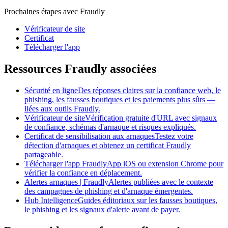
Prochaines étapes avec Fraudly
Vérificateur de site
Certificat
Télécharger l'app
Ressources Fraudly associées
Sécurité en ligne
Des réponses claires sur la confiance web, le
phishing, les fausses boutiques et les paiements plus sûrs —
liées aux outils Fraudly.
Vérificateur de site
Vérification gratuite d'URL avec signaux
de confiance, schémas d'arnaque et risques expliqués.
Certificat de sensibilisation aux arnaques
Testez votre
détection d'arnaques et obtenez un certificat Fraudly
partageable.
Télécharger l'app Fraudly
App iOS ou extension Chrome pour
vérifier la confiance en déplacement.
Alertes arnaques | Fraudly
Alertes publiées avec le contexte
des campagnes de phishing et d'arnaque émergentes.
Hub Intelligence
Guides éditoriaux sur les fausses boutiques,
le phishing et les signaux d'alerte avant de payer.