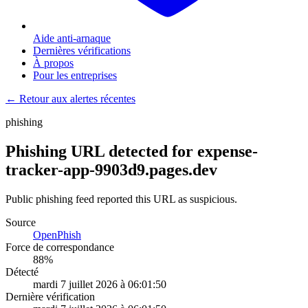
Aide anti-arnaque
Dernières vérifications
À propos
Pour les entreprises
← Retour aux alertes récentes
phishing
Phishing URL detected for expense-
tracker-app-9903d9.pages.dev
Public phishing feed reported this URL as suspicious.
Source
OpenPhish
Force de correspondance
88
%
Détecté
mardi 7 juillet 2026 à 06:01:50
Dernière vérification