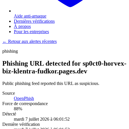
Aide anti-arnaque
Dernières vérifications
À propos
Pour les entreprises
← Retour aux alertes récentes
phishing
Phishing URL detected for sp0ct0-horvex-
biz-klentra-fudkor.pages.dev
Public phishing feed reported this URL as suspicious.
Source
OpenPhish
Force de correspondance
88
%
Détecté
mardi 7 juillet 2026 à 06:01:52
Dernière vérification