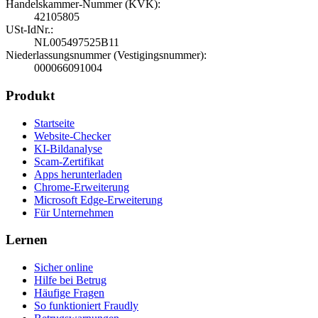
Handelskammer-Nummer (KVK)
:
42105805
USt-IdNr.
:
NL005497525B11
Niederlassungsnummer (Vestigingsnummer)
:
000066091004
Produkt
Startseite
Website-Checker
KI-Bildanalyse
Scam-Zertifikat
Apps herunterladen
Chrome-Erweiterung
Microsoft Edge-Erweiterung
Für Unternehmen
Lernen
Sicher online
Hilfe bei Betrug
Häufige Fragen
So funktioniert Fraudly