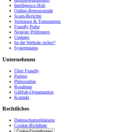
Betrugswarnungen
Intelligence-Hub
Online-Betrugsguide
Scam-Berichte
Vertrauen & Transparenz
Fraudly Pulse
Neueste Prüfungen
Updates
Ist die Website sicher?
Systemstatus
Unternehmen
Über Fraudly
Partner
Philosophie
Roadmap
GitHub-Organisation
Kontakt
Rechtliches
Datenschutzerklärung
Cookie-Richtlinie
Cookie-Einstellungen