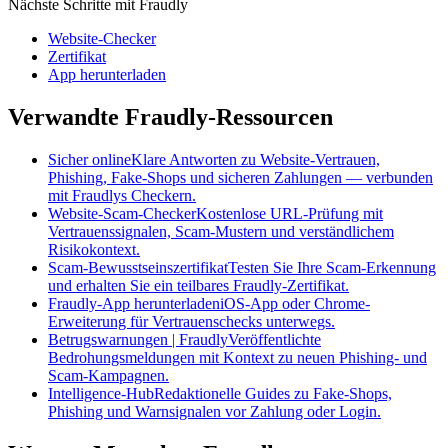
Nächste Schritte mit Fraudly
Website-Checker
Zertifikat
App herunterladen
Verwandte Fraudly-Ressourcen
Sicher online
Klare Antworten zu Website-Vertrauen,
Phishing, Fake-Shops und sicheren Zahlungen — verbunden
mit Fraudlys Checkern.
Website-Scam-Checker
Kostenlose URL-Prüfung mit
Vertrauenssignalen, Scam-Mustern und verständlichem
Risikokontext.
Scam-Bewusstseinszertifikat
Testen Sie Ihre Scam-Erkennung
und erhalten Sie ein teilbares Fraudly-Zertifikat.
Fraudly-App herunterladen
iOS-App oder Chrome-
Erweiterung für Vertrauenschecks unterwegs.
Betrugswarnungen | Fraudly
Veröffentlichte
Bedrohungsmeldungen mit Kontext zu neuen Phishing- und
Scam-Kampagnen.
Intelligence-Hub
Redaktionelle Guides zu Fake-Shops,
Phishing und Warnsignalen vor Zahlung oder Login.