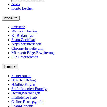
AGB
Konto löschen
Produkt
▼
Startseite
Website-Checker
KI-Bildanalyse
Scam-Zertifikat
Apps herunterladen
Chrome-Erweiterung
Microsoft Edge-Erweiterung
Für Unternehmen
Lernen
▼
Sicher online
Hilfe bei Betrug
Häufige Fragen
So funktioniert Fraudly
Betrugswarnungen
Intelligence-Hub
Online-Betrugsguide
Scam-Berichte