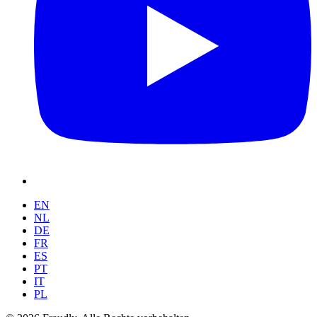
EN
NL
DE
FR
ES
PT
IT
PL