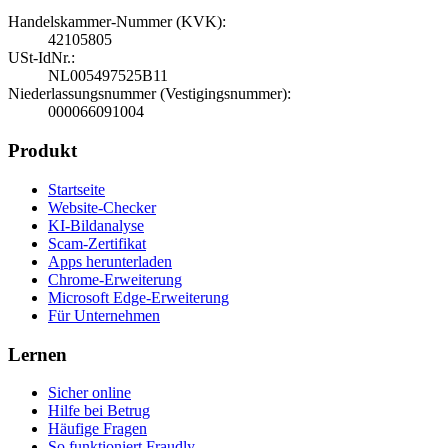
Handelskammer-Nummer (KVK)
:
42105805
USt-IdNr.
:
NL005497525B11
Niederlassungsnummer (Vestigingsnummer)
:
000066091004
Produkt
Startseite
Website-Checker
KI-Bildanalyse
Scam-Zertifikat
Apps herunterladen
Chrome-Erweiterung
Microsoft Edge-Erweiterung
Für Unternehmen
Lernen
Sicher online
Hilfe bei Betrug
Häufige Fragen
So funktioniert Fraudly