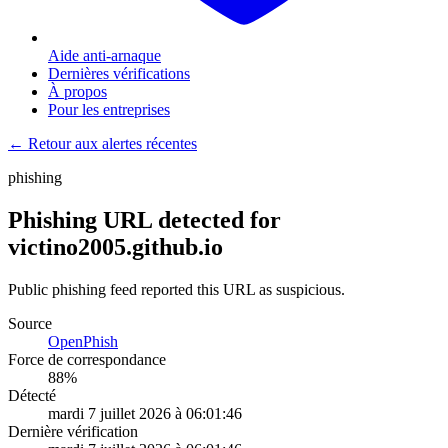
Aide anti-arnaque
Dernières vérifications
À propos
Pour les entreprises
← Retour aux alertes récentes
phishing
Phishing URL detected for
victino2005.github.io
Public phishing feed reported this URL as suspicious.
Source
OpenPhish
Force de correspondance
88
%
Détecté
mardi 7 juillet 2026 à 06:01:46
Dernière vérification