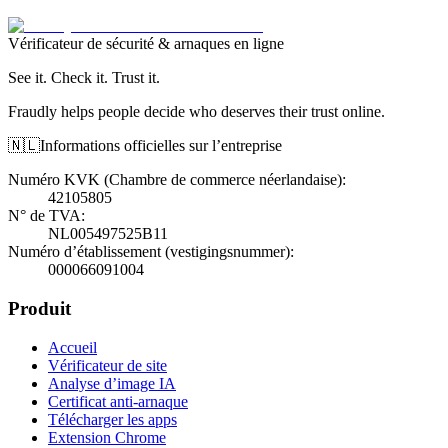
Vérificateur de sécurité & arnaques en ligne
See it. Check it. Trust it.
Fraudly helps people decide who deserves their trust online.
🇳🇱
Informations officielles sur l’entreprise
Numéro KVK (Chambre de commerce néerlandaise)
:
42105805
N° de TVA
:
NL005497525B11
Numéro d’établissement (vestigingsnummer)
:
000066091004
Produit
Accueil
Vérificateur de site
Analyse d’image IA
Certificat anti-arnaque
Télécharger les apps
Extension Chrome