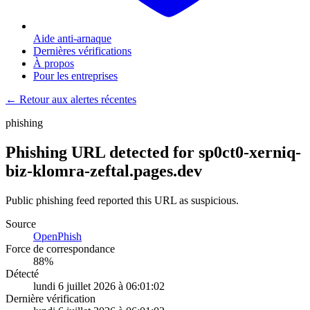
Aide anti-arnaque
Dernières vérifications
À propos
Pour les entreprises
← Retour aux alertes récentes
phishing
Phishing URL detected for sp0ct0-xerniq-
biz-klomra-zeftal.pages.dev
Public phishing feed reported this URL as suspicious.
Source
OpenPhish
Force de correspondance
88
%
Détecté
lundi 6 juillet 2026 à 06:01:02
Dernière vérification