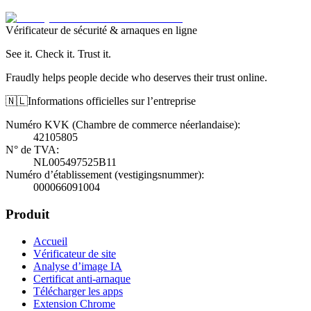
Vérificateur de sécurité & arnaques en ligne
See it. Check it. Trust it.
Fraudly helps people decide who deserves their trust online.
🇳🇱
Informations officielles sur l’entreprise
Numéro KVK (Chambre de commerce néerlandaise)
:
42105805
N° de TVA
:
NL005497525B11
Numéro d’établissement (vestigingsnummer)
:
000066091004
Produit
Accueil
Vérificateur de site
Analyse d’image IA
Certificat anti-arnaque
Télécharger les apps
Extension Chrome