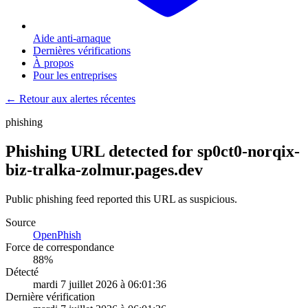
Aide anti-arnaque
Dernières vérifications
À propos
Pour les entreprises
← Retour aux alertes récentes
phishing
Phishing URL detected for sp0ct0-norqix-
biz-tralka-zolmur.pages.dev
Public phishing feed reported this URL as suspicious.
Source
OpenPhish
Force de correspondance
88
%
Détecté
mardi 7 juillet 2026 à 06:01:36
Dernière vérification