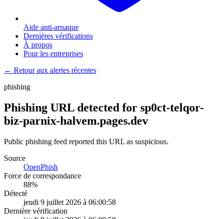
Aide anti-arnaque
Dernières vérifications
À propos
Pour les entreprises
← Retour aux alertes récentes
phishing
Phishing URL detected for sp0ct-telqor-
biz-parnix-halvem.pages.dev
Public phishing feed reported this URL as suspicious.
Source
OpenPhish
Force de correspondance
88
%
Détecté
jeudi 9 juillet 2026 à 06:00:58
Dernière vérification