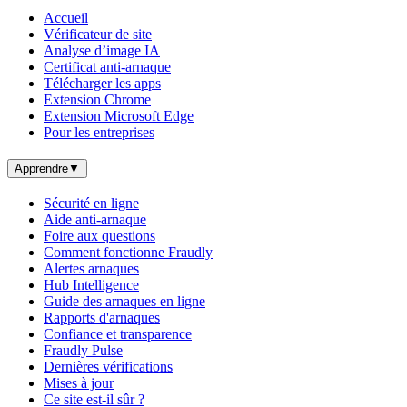
Accueil
Vérificateur de site
Analyse d’image IA
Certificat anti-arnaque
Télécharger les apps
Extension Chrome
Extension Microsoft Edge
Pour les entreprises
Apprendre
▼
Sécurité en ligne
Aide anti-arnaque
Foire aux questions
Comment fonctionne Fraudly
Alertes arnaques
Hub Intelligence
Guide des arnaques en ligne
Rapports d'arnaques
Confiance et transparence
Fraudly Pulse
Dernières vérifications
Mises à jour
Ce site est-il sûr ?