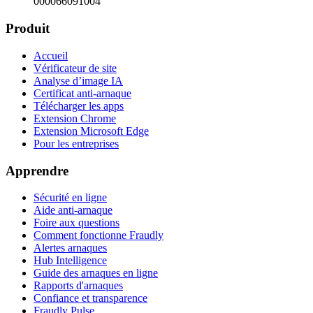
000066091004
Produit
Accueil
Vérificateur de site
Analyse d’image IA
Certificat anti-arnaque
Télécharger les apps
Extension Chrome
Extension Microsoft Edge
Pour les entreprises
Apprendre
Sécurité en ligne
Aide anti-arnaque
Foire aux questions
Comment fonctionne Fraudly
Alertes arnaques
Hub Intelligence
Guide des arnaques en ligne
Rapports d'arnaques
Confiance et transparence
Fraudly Pulse