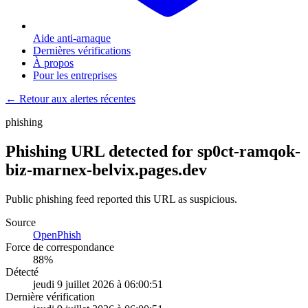
Aide anti-arnaque
Dernières vérifications
À propos
Pour les entreprises
← Retour aux alertes récentes
phishing
Phishing URL detected for sp0ct-ramqok-
biz-marnex-belvix.pages.dev
Public phishing feed reported this URL as suspicious.
Source
OpenPhish
Force de correspondance
88
%
Détecté
jeudi 9 juillet 2026 à 06:00:51
Dernière vérification