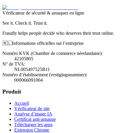
Vérificateur de sécurité & arnaques en ligne
See it. Check it. Trust it.
Fraudly helps people decide who deserves their trust online.
🇳🇱
Informations officielles sur l’entreprise
Numéro KVK (Chambre de commerce néerlandaise)
:
42105805
N° de TVA
:
NL005497525B11
Numéro d’établissement (vestigingsnummer)
:
000066091004
Produit
Accueil
Vérificateur de site
Analyse d’image IA
Certificat anti-arnaque
Télécharger les apps
Extension Chrome