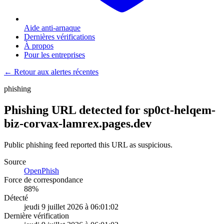
Aide anti-arnaque
Dernières vérifications
À propos
Pour les entreprises
← Retour aux alertes récentes
phishing
Phishing URL detected for sp0ct-helqem-
biz-corvax-lamrex.pages.dev
Public phishing feed reported this URL as suspicious.
Source
OpenPhish
Force de correspondance
88
%
Détecté
jeudi 9 juillet 2026 à 06:01:02
Dernière vérification