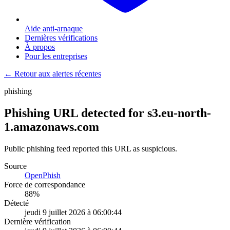
Aide anti-arnaque
Dernières vérifications
À propos
Pour les entreprises
← Retour aux alertes récentes
phishing
Phishing URL detected for s3.eu-north-
1.amazonaws.com
Public phishing feed reported this URL as suspicious.
Source
OpenPhish
Force de correspondance
88
%
Détecté
jeudi 9 juillet 2026 à 06:00:44
Dernière vérification