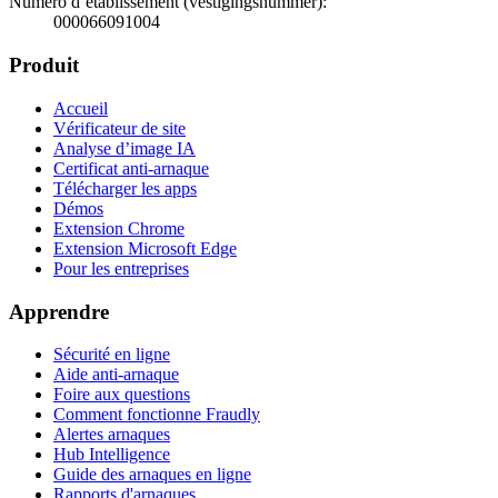
Numéro d’établissement (vestigingsnummer)
:
000066091004
Produit
Accueil
Vérificateur de site
Analyse d’image IA
Certificat anti-arnaque
Télécharger les apps
Démos
Extension Chrome
Extension Microsoft Edge
Pour les entreprises
Apprendre
Sécurité en ligne
Aide anti-arnaque
Foire aux questions
Comment fonctionne Fraudly
Alertes arnaques
Hub Intelligence
Guide des arnaques en ligne
Rapports d'arnaques