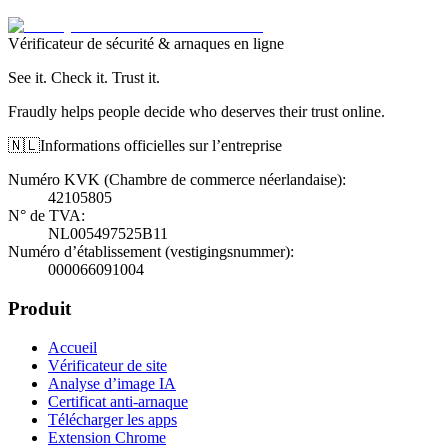
Vérificateur de sécurité & arnaques en ligne
See it. Check it. Trust it.
Fraudly helps people decide who deserves their trust online.
🇳🇱
Informations officielles sur l’entreprise
Numéro KVK (Chambre de commerce néerlandaise)
:
42105805
N° de TVA
:
NL005497525B11
Numéro d’établissement (vestigingsnummer)
:
000066091004
Produit
Accueil
Vérificateur de site
Analyse d’image IA
Certificat anti-arnaque
Télécharger les apps
Extension Chrome