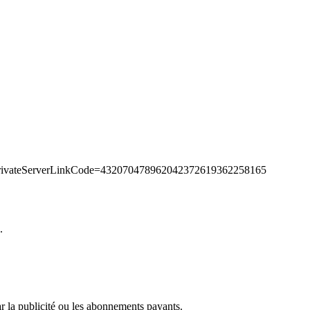
?privateServerLinkCode=432070478962042372619362258165
.
r la publicité ou les abonnements payants.