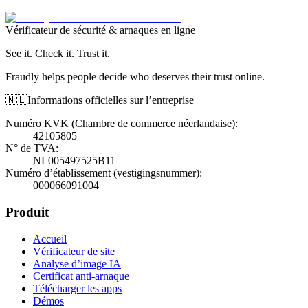
Vérificateur de sécurité & arnaques en ligne
See it. Check it. Trust it.
Fraudly helps people decide who deserves their trust online.
🇳🇱
Informations officielles sur l’entreprise
Numéro KVK (Chambre de commerce néerlandaise)
:
42105805
N° de TVA
:
NL005497525B11
Numéro d’établissement (vestigingsnummer)
:
000066091004
Produit
Accueil
Vérificateur de site
Analyse d’image IA
Certificat anti-arnaque
Télécharger les apps
Démos