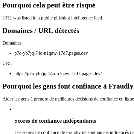
Pourquoi cela peut être risqué
URL was listed in a public phishing intelligence feed.
Domaines / URL détectés
Domaines
p7o-yb7jq-74o-n1qaw-17d7.pages.dev
URL
https://p7o-yb7jq-74o-n1qaw-17d7.pages.dev/
Pourquoi les gens font confiance à Fraudly
Aider les gens à prendre de meilleures décisions de confiance en ligne
Scores de confiance indépendants
Les scores de confiance de Fraudly ne sont jamais influencés pa