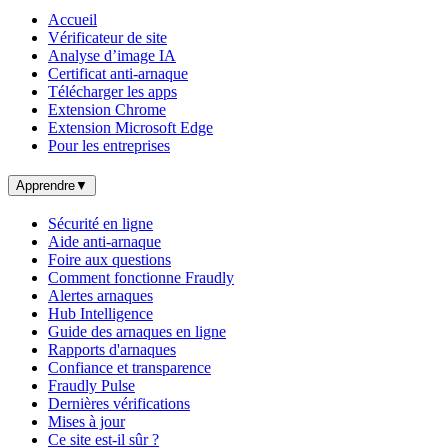
Accueil
Vérificateur de site
Analyse d’image IA
Certificat anti-arnaque
Télécharger les apps
Extension Chrome
Extension Microsoft Edge
Pour les entreprises
Apprendre
▼
Sécurité en ligne
Aide anti-arnaque
Foire aux questions
Comment fonctionne Fraudly
Alertes arnaques
Hub Intelligence
Guide des arnaques en ligne
Rapports d'arnaques
Confiance et transparence
Fraudly Pulse
Dernières vérifications
Mises à jour
Ce site est-il sûr ?