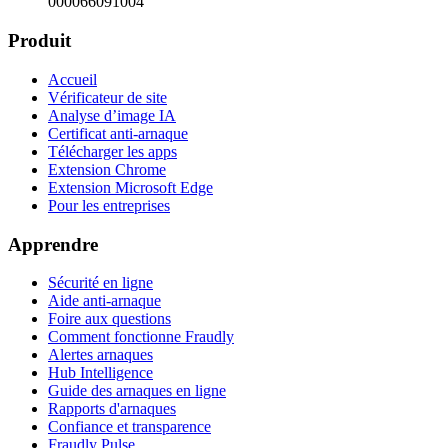
000066091004
Produit
Accueil
Vérificateur de site
Analyse d’image IA
Certificat anti-arnaque
Télécharger les apps
Extension Chrome
Extension Microsoft Edge
Pour les entreprises
Apprendre
Sécurité en ligne
Aide anti-arnaque
Foire aux questions
Comment fonctionne Fraudly
Alertes arnaques
Hub Intelligence
Guide des arnaques en ligne
Rapports d'arnaques
Confiance et transparence
Fraudly Pulse