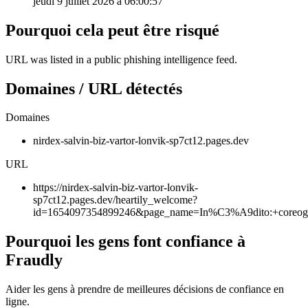
jeudi 9 juillet 2026 à 06:00:57
Pourquoi cela peut être risqué
URL was listed in a public phishing intelligence feed.
Domaines / URL détectés
Domaines
nirdex-salvin-biz-vartor-lonvik-sp7ct12.pages.dev
URL
https://nirdex-salvin-biz-vartor-lonvik-
sp7ct12.pages.dev/heartily_welcome?
id=1654097354899246&page_name=In%C3%A9dito:+core
Pourquoi les gens font confiance à
Fraudly
Aider les gens à prendre de meilleures décisions de confiance en
ligne.