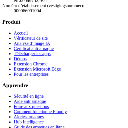
NL005497525B11
Numéro d’établissement (vestigingsnummer)
:
000066091004
Produit
Accueil
Vérificateur de site
Analyse d’image IA
Certificat anti-arnaque
Télécharger les apps
Démos
Extension Chrome
Extension Microsoft Edge
Pour les entreprises
Apprendre
Sécurité en ligne
Aide anti-arnaque
Foire aux questions
Comment fonctionne Fraudly
Alertes arnaques
Hub Intelligence
Guide des arnaques en ligne