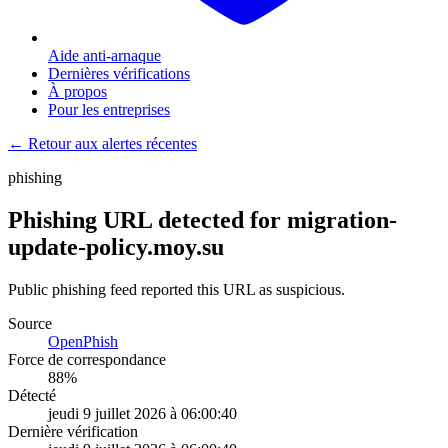
Aide anti-arnaque
Dernières vérifications
À propos
Pour les entreprises
← Retour aux alertes récentes
phishing
Phishing URL detected for migration-
update-policy.moy.su
Public phishing feed reported this URL as suspicious.
Source
OpenPhish
Force de correspondance
88
%
Détecté
jeudi 9 juillet 2026 à 06:00:40
Dernière vérification