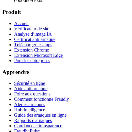
000066091004
Produit
Accueil
Vérificateur de site
Analyse d’image IA
Certificat anti-arnaque
Télécharger les apps
Extension Chrome
Extension Microsoft Edge
Pour les entreprises
Apprendre
Sécurité en ligne
Aide anti-arnaque
Foire aux questions
Comment fonctionne Fraudly
Alertes arnaques
Hub Intelligence
Guide des arnaques en ligne
Rapports d'arnaques
Confiance et transparence
Fraudly Pulse