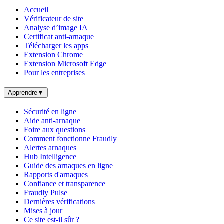
Accueil
Vérificateur de site
Analyse d’image IA
Certificat anti-arnaque
Télécharger les apps
Extension Chrome
Extension Microsoft Edge
Pour les entreprises
Apprendre
▼
Sécurité en ligne
Aide anti-arnaque
Foire aux questions
Comment fonctionne Fraudly
Alertes arnaques
Hub Intelligence
Guide des arnaques en ligne
Rapports d'arnaques
Confiance et transparence
Fraudly Pulse
Dernières vérifications
Mises à jour
Ce site est-il sûr ?