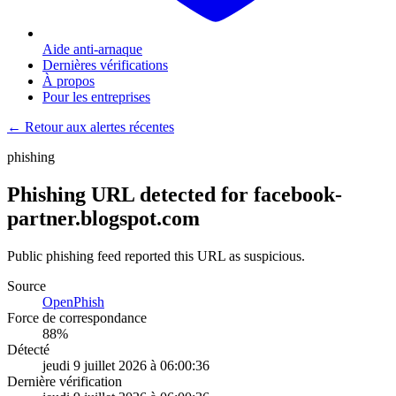
Aide anti-arnaque
Dernières vérifications
À propos
Pour les entreprises
← Retour aux alertes récentes
phishing
Phishing URL detected for facebook-
partner.blogspot.com
Public phishing feed reported this URL as suspicious.
Source
OpenPhish
Force de correspondance
88
%
Détecté
jeudi 9 juillet 2026 à 06:00:36
Dernière vérification