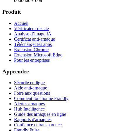
000066091004
Produit
Accueil
Vérificateur de site
Analyse d’image IA
Certificat anti-arnaque
Télécharger les apps
Extension Chrome
Extension Microsoft Edge
Pour les entreprises
Apprendre
Sécurité en ligne
Aide anti-arnaque
Foire aux questions
Comment fonctionne Fraudly
Alertes arnaques
Hub Intelligence
Guide des arnaques en ligne
Rapports d'arnaques
Confiance et transparence
Fraudly Pulse