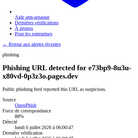
Aide anti-arnaque
Dernières vérifications
À propos
Pour les entreprises
← Retour aux alertes récentes
phishing
Phishing URL detected for e73bp9-8u3u-
x80vd-0p3z3o.pages.dev
Public phishing feed reported this URL as suspicious.
Source
OpenPhish
Force de correspondance
88
%
Détecté
lundi 6 juillet 2026 à 06:00:47
Dernière vérification