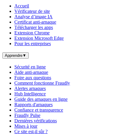
Accueil
Vérificateur de site
Analyse d’image IA
Certificat anti-arnaque
Télécharger les apps
Extension Chrome
Extension Microsoft Edge
Pour les entreprises
Apprendre
▼
Sécurité en ligne
Aide anti-arnaque
Foire aux questions
Comment fonctionne Fraudly
Alertes arnaques
Hub Intelligence
Guide des arnaques en ligne
Rapports d'arnaques
Confiance et transparence
Fraudly Pulse
Dernières vérifications
Mises à jour
Ce site est-il sûr ?