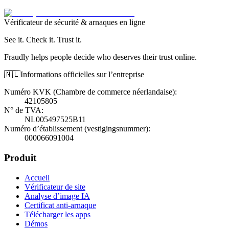
Vérificateur de sécurité & arnaques en ligne
See it. Check it. Trust it.
Fraudly helps people decide who deserves their trust online.
🇳🇱
Informations officielles sur l’entreprise
Numéro KVK (Chambre de commerce néerlandaise)
:
42105805
N° de TVA
:
NL005497525B11
Numéro d’établissement (vestigingsnummer)
:
000066091004
Produit
Accueil
Vérificateur de site
Analyse d’image IA
Certificat anti-arnaque
Télécharger les apps
Démos