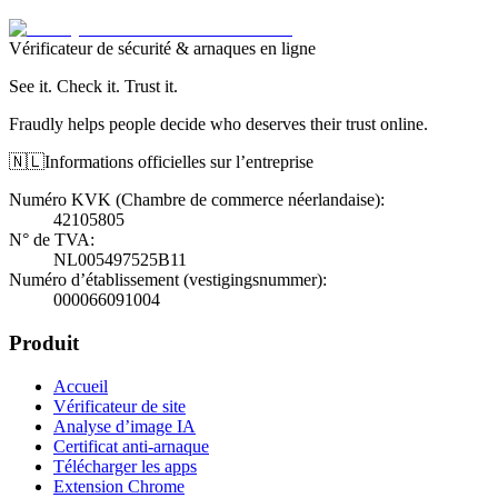
Vérificateur de sécurité & arnaques en ligne
See it. Check it. Trust it.
Fraudly helps people decide who deserves their trust online.
🇳🇱
Informations officielles sur l’entreprise
Numéro KVK (Chambre de commerce néerlandaise)
:
42105805
N° de TVA
:
NL005497525B11
Numéro d’établissement (vestigingsnummer)
:
000066091004
Produit
Accueil
Vérificateur de site
Analyse d’image IA
Certificat anti-arnaque
Télécharger les apps
Extension Chrome