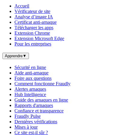
Accueil
Vérificateur de site
Analyse d’image IA
Certificat anti-arnaque
Télécharger les apps
Extension Chrome
Extension Microsoft Edge
Pour les entreprises
Apprendre
▼
Sécurité en ligne
Aide anti-arnaque
Foire aux questions
Comment fonctionne Fraudly
Alertes arnaques
Hub Intelligence
Guide des arnaques en ligne
Rapports d'arnaques
Confiance et transparence
Fraudly Pulse
Dernières vérifications
Mises à jour
Ce site est-il sûr ?