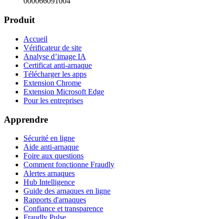
000066091004
Produit
Accueil
Vérificateur de site
Analyse d’image IA
Certificat anti-arnaque
Télécharger les apps
Extension Chrome
Extension Microsoft Edge
Pour les entreprises
Apprendre
Sécurité en ligne
Aide anti-arnaque
Foire aux questions
Comment fonctionne Fraudly
Alertes arnaques
Hub Intelligence
Guide des arnaques en ligne
Rapports d'arnaques
Confiance et transparence
Fraudly Pulse