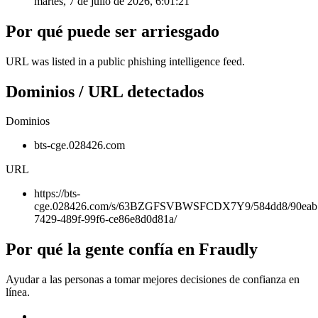
martes, 7 de julio de 2026, 6:01:21
Por qué puede ser arriesgado
URL was listed in a public phishing intelligence feed.
Dominios / URL detectados
Dominios
bts-cge.028426.com
URL
https://bts-
cge.028426.com/s/63BZGFSVBWSFCDX7Y9/584dd8/90eab
7429-489f-99f6-ce86e8d0d81a/
Por qué la gente confía en Fraudly
Ayudar a las personas a tomar mejores decisiones de confianza en
línea.