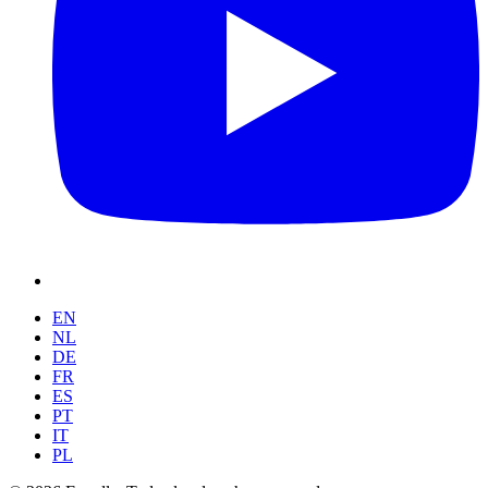
EN
NL
DE
FR
ES
PT
IT
PL