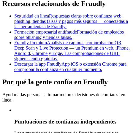
Recursos relacionados de Fraudly
Seguridad en línea
Respuestas claras sobre confianza web,
phishing, tiendas falsas y pagos más seguros — conectadas a
las herramientas de Fraudly.
Formación empresarial antifraude
Formación de empleados
sobre phishing y tiendas falsas.
Fraudly Premium
Análisis de capturas, comprobación QR,
Deep Scan y Live Protection — un Premium en web, iPhone,
Android, Chrome y Edge. Las comprobaciones de URL
siguen siendo gratuitas.
Descargar la app Fraudly
App iOS o extensión Chrome para
comprobar la confianza en cualquier momento.
Por qué la gente confía en Fraudly
Ayudar a las personas a tomar mejores decisiones de confianza en
línea.
Puntuaciones de confianza independientes