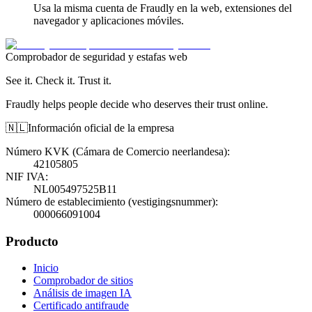
Usa la misma cuenta de Fraudly en la web, extensiones del
navegador y aplicaciones móviles.
Comprobador de seguridad y estafas web
See it. Check it. Trust it.
Fraudly helps people decide who deserves their trust online.
🇳🇱
Información oficial de la empresa
Número KVK (Cámara de Comercio neerlandesa)
:
42105805
NIF IVA
:
NL005497525B11
Número de establecimiento (vestigingsnummer)
:
000066091004
Producto
Inicio
Comprobador de sitios
Análisis de imagen IA
Certificado antifraude