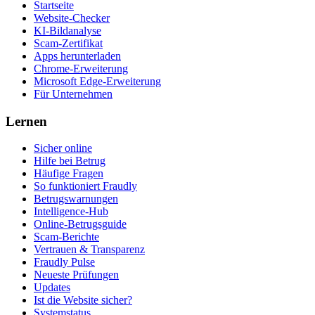
Startseite
Website-Checker
KI-Bildanalyse
Scam-Zertifikat
Apps herunterladen
Chrome-Erweiterung
Microsoft Edge-Erweiterung
Für Unternehmen
Lernen
Sicher online
Hilfe bei Betrug
Häufige Fragen
So funktioniert Fraudly
Betrugswarnungen
Intelligence-Hub
Online-Betrugsguide
Scam-Berichte
Vertrauen & Transparenz
Fraudly Pulse
Neueste Prüfungen
Updates
Ist die Website sicher?
Systemstatus