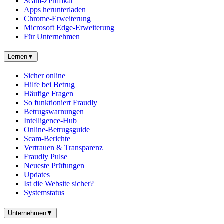
Scam-Zertifikat
Apps herunterladen
Chrome-Erweiterung
Microsoft Edge-Erweiterung
Für Unternehmen
Lernen
▼
Sicher online
Hilfe bei Betrug
Häufige Fragen
So funktioniert Fraudly
Betrugswarnungen
Intelligence-Hub
Online-Betrugsguide
Scam-Berichte
Vertrauen & Transparenz
Fraudly Pulse
Neueste Prüfungen
Updates
Ist die Website sicher?
Systemstatus
Unternehmen
▼