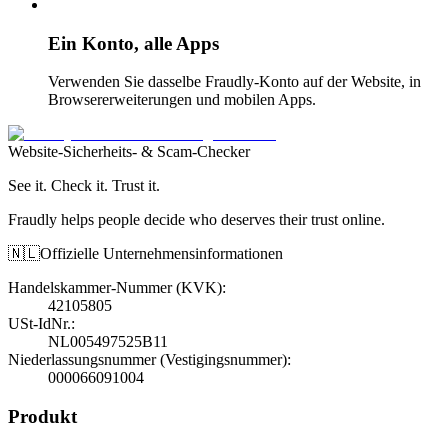
Ein Konto, alle Apps
Verwenden Sie dasselbe Fraudly-Konto auf der Website, in
Browsererweiterungen und mobilen Apps.
Website-Sicherheits- & Scam-Checker
See it. Check it. Trust it.
Fraudly helps people decide who deserves their trust online.
🇳🇱
Offizielle Unternehmensinformationen
Handelskammer-Nummer (KVK)
:
42105805
USt-IdNr.
:
NL005497525B11
Niederlassungsnummer (Vestigingsnummer)
:
000066091004
Produkt