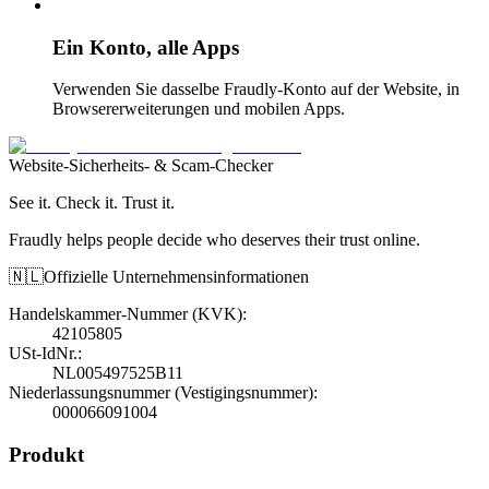
Ein Konto, alle Apps
Verwenden Sie dasselbe Fraudly-Konto auf der Website, in
Browsererweiterungen und mobilen Apps.
Website-Sicherheits- & Scam-Checker
See it. Check it. Trust it.
Fraudly helps people decide who deserves their trust online.
🇳🇱
Offizielle Unternehmensinformationen
Handelskammer-Nummer (KVK)
:
42105805
USt-IdNr.
:
NL005497525B11
Niederlassungsnummer (Vestigingsnummer)
:
000066091004
Produkt