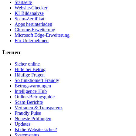
Startseite
Website-Checker
KI-Bildanalyse
Scam-Zertifikat
Apps herunterladen
Chrome-Erweiterung
Microsoft Edge-Erweiterung
Für Unternehmen
Lernen
Sicher online
Hilfe bei Betrug
Häufige Fragen
So funktioniert Fraudly
Betrugswarnungen
Intelligence-Hub
Online-Betrugsguide
Scam-Berichte
Vertrauen & Transparenz
Fraudly Pulse
Neueste Prüfungen
Updates
Ist die Website sicher?
Systemstatus