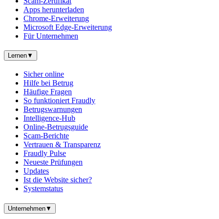
Scam-Zertifikat
Apps herunterladen
Chrome-Erweiterung
Microsoft Edge-Erweiterung
Für Unternehmen
Lernen
▼
Sicher online
Hilfe bei Betrug
Häufige Fragen
So funktioniert Fraudly
Betrugswarnungen
Intelligence-Hub
Online-Betrugsguide
Scam-Berichte
Vertrauen & Transparenz
Fraudly Pulse
Neueste Prüfungen
Updates
Ist die Website sicher?
Systemstatus
Unternehmen
▼