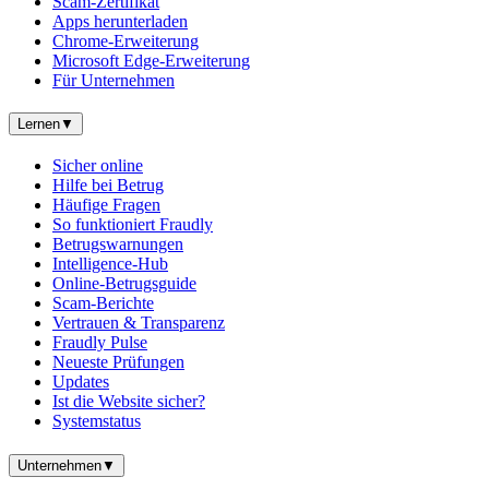
Scam-Zertifikat
Apps herunterladen
Chrome-Erweiterung
Microsoft Edge-Erweiterung
Für Unternehmen
Lernen
▼
Sicher online
Hilfe bei Betrug
Häufige Fragen
So funktioniert Fraudly
Betrugswarnungen
Intelligence-Hub
Online-Betrugsguide
Scam-Berichte
Vertrauen & Transparenz
Fraudly Pulse
Neueste Prüfungen
Updates
Ist die Website sicher?
Systemstatus
Unternehmen
▼