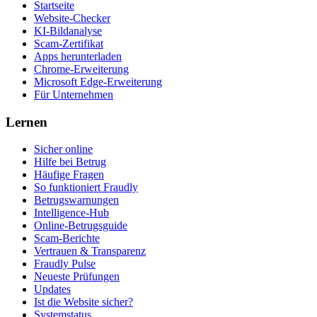
Startseite
Website-Checker
KI-Bildanalyse
Scam-Zertifikat
Apps herunterladen
Chrome-Erweiterung
Microsoft Edge-Erweiterung
Für Unternehmen
Lernen
Sicher online
Hilfe bei Betrug
Häufige Fragen
So funktioniert Fraudly
Betrugswarnungen
Intelligence-Hub
Online-Betrugsguide
Scam-Berichte
Vertrauen & Transparenz
Fraudly Pulse
Neueste Prüfungen
Updates
Ist die Website sicher?
Systemstatus