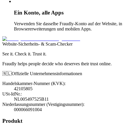
Ein Konto, alle Apps
Verwenden Sie dasselbe Fraudly-Konto auf der Website, in
Browsererweiterungen und mobilen Apps.
Website-Sicherheits- & Scam-Checker
See it. Check it. Trust it.
Fraudly helps people decide who deserves their trust online.
🇳🇱
Offizielle Unternehmensinformationen
Handelskammer-Nummer (KVK)
:
42105805
USt-IdNr.
:
NL005497525B11
Niederlassungsnummer (Vestigingsnummer)
:
000066091004
Produkt