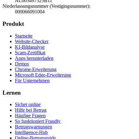
NL005497525B11
Niederlassungsnummer (Vestigingsnummer)
:
000066091004
Produkt
Startseite
Website-Checker
KI-Bildanalyse
Scam-Zertifikat
Apps herunterladen
Demos
Chrome-Erweiterung
Microsoft Edge-Erweiterung
Für Unternehmen
Lernen
Sicher online
Hilfe bei Betrug
Häufige Fragen
So funktioniert Fraudly
Betrugswarnungen
Intelligence-Hub
Online-Betrugsguide