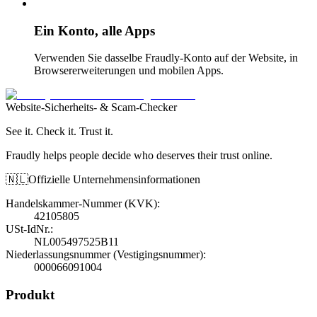
Ein Konto, alle Apps
Verwenden Sie dasselbe Fraudly-Konto auf der Website, in
Browsererweiterungen und mobilen Apps.
Website-Sicherheits- & Scam-Checker
See it. Check it. Trust it.
Fraudly helps people decide who deserves their trust online.
🇳🇱
Offizielle Unternehmensinformationen
Handelskammer-Nummer (KVK)
:
42105805
USt-IdNr.
:
NL005497525B11
Niederlassungsnummer (Vestigingsnummer)
:
000066091004
Produkt