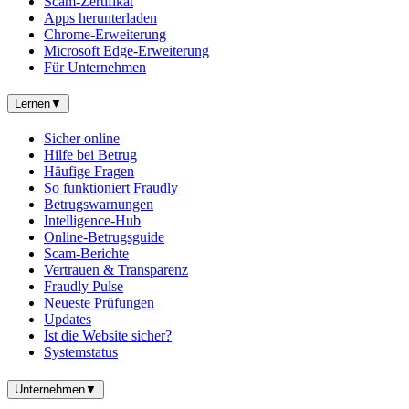
Scam-Zertifikat
Apps herunterladen
Chrome-Erweiterung
Microsoft Edge-Erweiterung
Für Unternehmen
Lernen
▼
Sicher online
Hilfe bei Betrug
Häufige Fragen
So funktioniert Fraudly
Betrugswarnungen
Intelligence-Hub
Online-Betrugsguide
Scam-Berichte
Vertrauen & Transparenz
Fraudly Pulse
Neueste Prüfungen
Updates
Ist die Website sicher?
Systemstatus
Unternehmen
▼