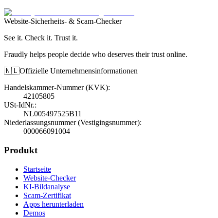
Website-Sicherheits- & Scam-Checker
See it. Check it. Trust it.
Fraudly helps people decide who deserves their trust online.
🇳🇱
Offizielle Unternehmensinformationen
Handelskammer-Nummer (KVK)
:
42105805
USt-IdNr.
:
NL005497525B11
Niederlassungsnummer (Vestigingsnummer)
:
000066091004
Produkt
Startseite
Website-Checker
KI-Bildanalyse
Scam-Zertifikat
Apps herunterladen
Demos