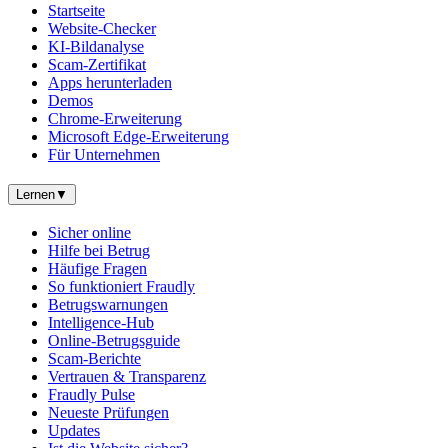
Startseite
Website-Checker
KI-Bildanalyse
Scam-Zertifikat
Apps herunterladen
Demos
Chrome-Erweiterung
Microsoft Edge-Erweiterung
Für Unternehmen
Lernen
▼
Sicher online
Hilfe bei Betrug
Häufige Fragen
So funktioniert Fraudly
Betrugswarnungen
Intelligence-Hub
Online-Betrugsguide
Scam-Berichte
Vertrauen & Transparenz
Fraudly Pulse
Neueste Prüfungen
Updates