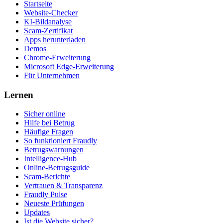
Startseite
Website-Checker
KI-Bildanalyse
Scam-Zertifikat
Apps herunterladen
Demos
Chrome-Erweiterung
Microsoft Edge-Erweiterung
Für Unternehmen
Lernen
Sicher online
Hilfe bei Betrug
Häufige Fragen
So funktioniert Fraudly
Betrugswarnungen
Intelligence-Hub
Online-Betrugsguide
Scam-Berichte
Vertrauen & Transparenz
Fraudly Pulse
Neueste Prüfungen
Updates
Ist die Website sicher?