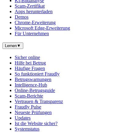
KI-Bildanalyse
Scam-Zertifikat
Apps herunterladen
Demos
Chrome-Erweiterung
Microsoft Edge-Erweiterung
Für Unternehmen
Lernen
▼
Sicher online
Hilfe bei Betrug
Häufige Fragen
So funktioniert Fraudly
Betrugswarnungen
Intelligence-Hub
Online-Betrugsguide
Scam-Berichte
Vertrauen & Transparenz
Fraudly Pulse
Neueste Prüfungen
Updates
Ist die Website sicher?
Systemstatus