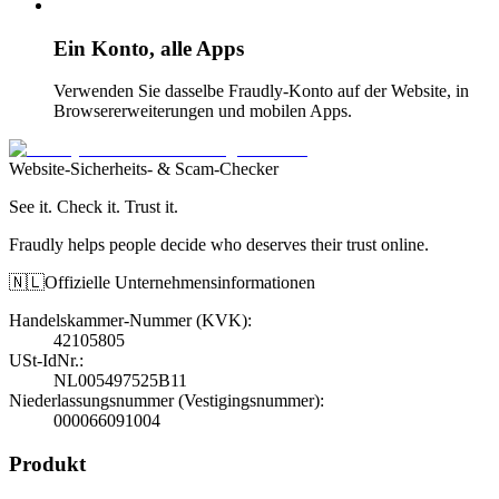
Ein Konto, alle Apps
Verwenden Sie dasselbe Fraudly-Konto auf der Website, in
Browsererweiterungen und mobilen Apps.
Website-Sicherheits- & Scam-Checker
See it. Check it. Trust it.
Fraudly helps people decide who deserves their trust online.
🇳🇱
Offizielle Unternehmensinformationen
Handelskammer-Nummer (KVK)
:
42105805
USt-IdNr.
:
NL005497525B11
Niederlassungsnummer (Vestigingsnummer)
:
000066091004
Produkt