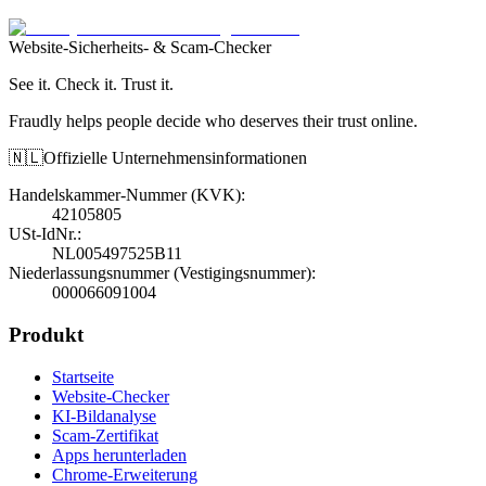
Website-Sicherheits- & Scam-Checker
See it. Check it. Trust it.
Fraudly helps people decide who deserves their trust online.
🇳🇱
Offizielle Unternehmensinformationen
Handelskammer-Nummer (KVK)
:
42105805
USt-IdNr.
:
NL005497525B11
Niederlassungsnummer (Vestigingsnummer)
:
000066091004
Produkt
Startseite
Website-Checker
KI-Bildanalyse
Scam-Zertifikat
Apps herunterladen
Chrome-Erweiterung