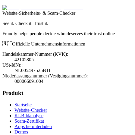
Website-Sicherheits- & Scam-Checker
See it. Check it. Trust it.
Fraudly helps people decide who deserves their trust online.
🇳🇱
Offizielle Unternehmensinformationen
Handelskammer-Nummer (KVK)
:
42105805
USt-IdNr.
:
NL005497525B11
Niederlassungsnummer (Vestigingsnummer)
:
000066091004
Produkt
Startseite
Website-Checker
KI-Bildanalyse
Scam-Zertifikat
Apps herunterladen
Demos