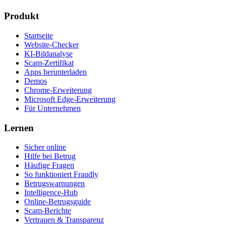
Produkt
Startseite
Website-Checker
KI-Bildanalyse
Scam-Zertifikat
Apps herunterladen
Demos
Chrome-Erweiterung
Microsoft Edge-Erweiterung
Für Unternehmen
Lernen
Sicher online
Hilfe bei Betrug
Häufige Fragen
So funktioniert Fraudly
Betrugswarnungen
Intelligence-Hub
Online-Betrugsguide
Scam-Berichte
Vertrauen & Transparenz