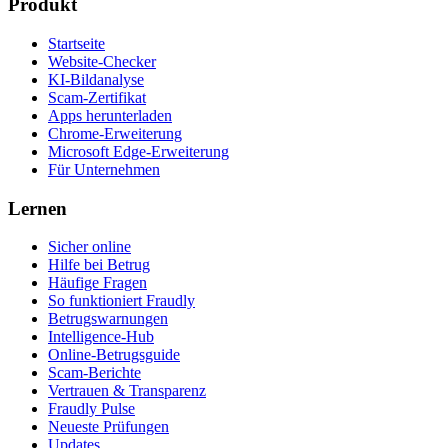
Produkt
Startseite
Website-Checker
KI-Bildanalyse
Scam-Zertifikat
Apps herunterladen
Chrome-Erweiterung
Microsoft Edge-Erweiterung
Für Unternehmen
Lernen
Sicher online
Hilfe bei Betrug
Häufige Fragen
So funktioniert Fraudly
Betrugswarnungen
Intelligence-Hub
Online-Betrugsguide
Scam-Berichte
Vertrauen & Transparenz
Fraudly Pulse
Neueste Prüfungen
Updates