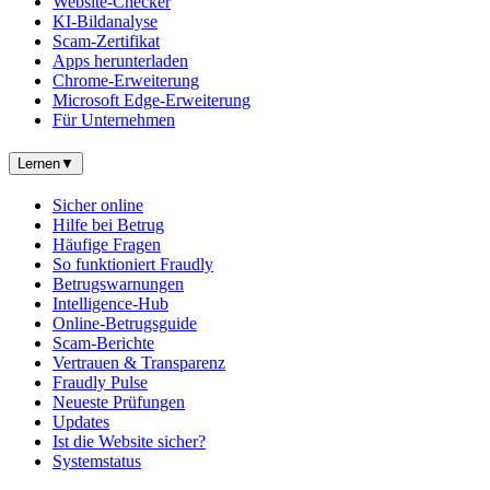
Website-Checker
KI-Bildanalyse
Scam-Zertifikat
Apps herunterladen
Chrome-Erweiterung
Microsoft Edge-Erweiterung
Für Unternehmen
Lernen
▼
Sicher online
Hilfe bei Betrug
Häufige Fragen
So funktioniert Fraudly
Betrugswarnungen
Intelligence-Hub
Online-Betrugsguide
Scam-Berichte
Vertrauen & Transparenz
Fraudly Pulse
Neueste Prüfungen
Updates
Ist die Website sicher?
Systemstatus