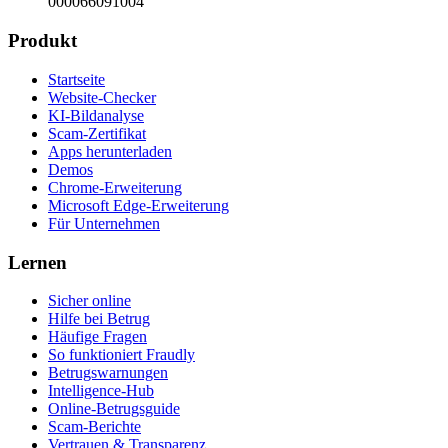
000066091004
Produkt
Startseite
Website-Checker
KI-Bildanalyse
Scam-Zertifikat
Apps herunterladen
Demos
Chrome-Erweiterung
Microsoft Edge-Erweiterung
Für Unternehmen
Lernen
Sicher online
Hilfe bei Betrug
Häufige Fragen
So funktioniert Fraudly
Betrugswarnungen
Intelligence-Hub
Online-Betrugsguide
Scam-Berichte
Vertrauen & Transparenz