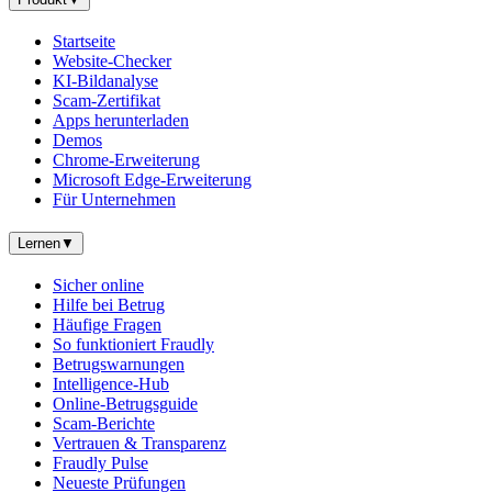
Startseite
Website-Checker
KI-Bildanalyse
Scam-Zertifikat
Apps herunterladen
Demos
Chrome-Erweiterung
Microsoft Edge-Erweiterung
Für Unternehmen
Lernen
▼
Sicher online
Hilfe bei Betrug
Häufige Fragen
So funktioniert Fraudly
Betrugswarnungen
Intelligence-Hub
Online-Betrugsguide
Scam-Berichte
Vertrauen & Transparenz
Fraudly Pulse
Neueste Prüfungen